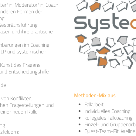
rater*in, Moderator*in, Coach
 anderen Formen der
ung
 Gesprächsführung
asen und ihre praktische
inbarungen im Coaching
NLP und systemischen
 Kunst des Fragens
 und Entscheidungshilfe
ode
Methoden-Mix aus
von Konflikten,
Fallarbeit
chen Fragestellungen und
individuelles Coaching
 einer neuen Rolle,
kollegiales Fallcoaching
Einzel- und Gruppenarb
ing
Quest-Team-Fit: Wellne
zfeldern: