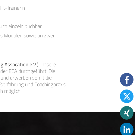
t-Trainerin
uch einzeln buchbar.
echs Modulen sowie an zwei
g Assocation e.V.
). Unsere
 der ECA durchgeführt. Die
t und erwerben somit die
fserfahrung und Coachingpraxis
h möglich.