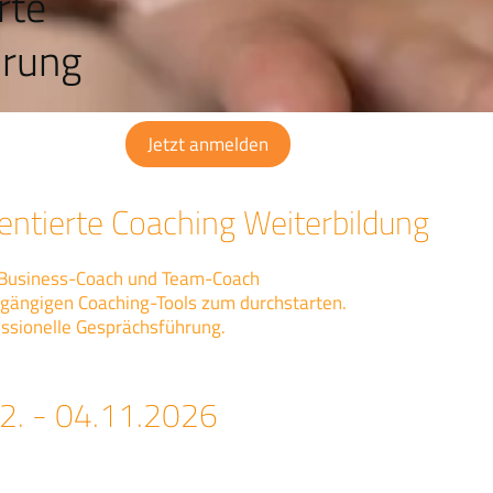
rte
hrung
Jetzt anmelden
entierte Coaching Weiterbildung
m Business-Coach und Team-Coach
ingängigen Coaching-Tools zum durchstarten.
essionelle Gesprächsführung.
02. - 04.11.2026