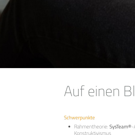
Auf einen Bl
Schwerpunkte
Rahmentheorie:
SysTeam®
-
Konstruktivismus