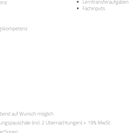
Lerntransferaufgaben
enz
Fachinputs
ngskompetenz
abend auf Wunsch möglich.
gungspauschale (incl. 2 Übernachtungen) + 19% MwSt.
er*innen