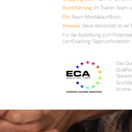
Durchführung:
Im Trainer-Team u
Ort:
Raum Montabaur/Bonn
Hinweis:
Diese Werkstatt ist ein
Für die Ausbildung zum Potentiale
LernCoaching-Tagen erforderlich.
Das Que
Qualifi
Teilneh
Grundla
ist ein