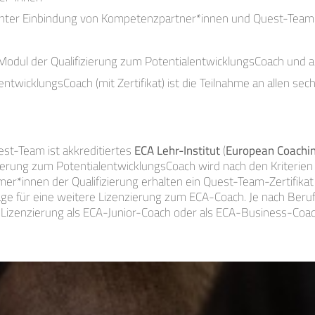
nter Einbindung von Kompetenzpartner*innen und Quest-TeamFi
 Modul der Qualifizierung zum PotentialentwicklungsCoach und a
ntwicklungsCoach (mit Zertifikat) ist die Teilnahme an allen s
st-Team ist akkreditiertes
ECA Lehr-Institut
(
European Coachin
zierung zum PotentialentwicklungsCoach wird nach den Kriterien
mer*innen der Qualifizierung erhalten ein Quest-Team-Zertifika
ge für eine weitere Lizenzierung zum ECA-Coach. Je nach Beru
e Lizenzierung als ECA-Junior-Coach oder als ECA-Business-Coac