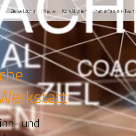
Zielsetzung
Inhalte
Konditionen
Trainer*innen-Team
che
Werkstatt
inn- und