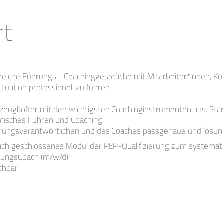
rt
lgreiche Führungs-, Coachinggespräche mit Mitarbeiter*innen, K
tuation professionell zu führen.
zeugkoffer mit den wichtigsten Coachinginstrumenten aus. Star
misches Führen und Coaching.
hrungsverantwortlichen und des Coaches passgenaue und lösung
 sich geschlossenes Modul der PEP-Qualifizierung zum systemati
lungsCoach (m/w/d).
chbar.